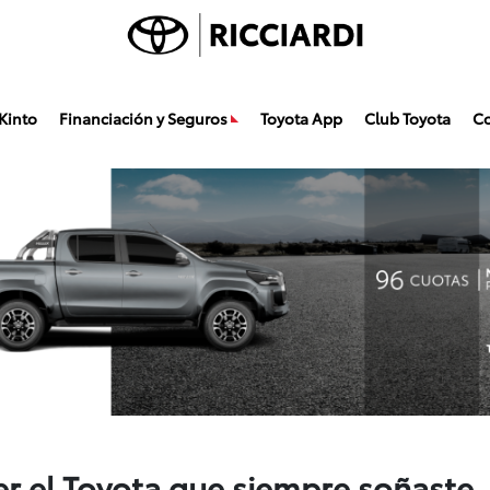
Kinto
Financiación y Seguros
Toyota App
Club Toyota
Co
er el Toyota que siempre soñaste