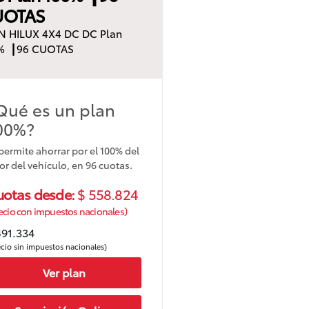
UOTAS
N HILUX 4X4 DC DC Plan
% ┃96 CUOTAS
Qué es un plan
00%?
permite ahorrar por el 100% del
or del vehículo, en 96 cuotas.
uotas desde:
$ 558.824
ecio con impuestos nacionales)
491.334
ecio sin impuestos nacionales)
Ver plan