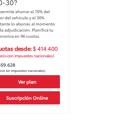
0-30?
permite ahorrar el 70% del
or del vehículo y el 30%
stante lo abonás al momento
la adjudicación. Planificá tu
onomía en 96 cuotas.
uotas desde:
$ 414.400
ecio con impuestos nacionales)
359.628
ecio sin impuestos nacionales)
Ver plan
Suscripción Online