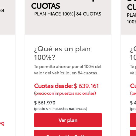
CUOTAS
C
84
PLAN HIACE 100%┃84 CUOTAS
PLA
100
¿Qué es un plan
¿
100%?
1
Te permite ahorrar por el 100% del
Te 
valor del vehículo, en 84 cuotas.
val
Cuotas desde:
$ 639.161
C
(precio con impuestos nacionales)
(pr
$ 561.970
$ 
(precio sin impuestos nacionales)
(pr
Ver plan
29