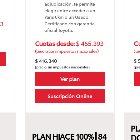
adjudicación, te permite
elegir entre acceder a un
Yaris 0km o un Usado
63
Certificado con garantía
oficial Toyota.
Cuotas desde:
$ 465.393
C
(precio con impuestos nacionales)
(pr
$ 416.340
$ 
(precio sin impuestos nacionales)
(pr
Ver plan
Suscripción Online
PL
PLAN HIACE 100%┃84
DC