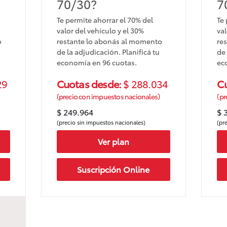
70/30?
7
Te permite ahorrar el 70% del
Te 
valor del vehículo y el 30%
val
o
restante lo abonás al momento
re
de la adjudicación. Planificá tu
de 
economía en 96 cuotas.
ec
29
Cuotas desde:
$ 288.034
C
(precio con impuestos nacionales)
(pr
$ 249.964
$ 
(precio sin impuestos nacionales)
(pr
Ver plan
Suscripción Online