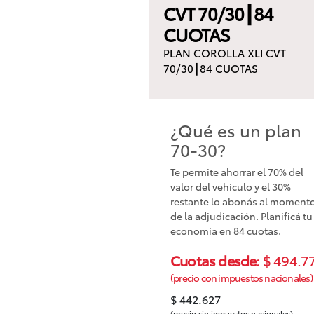
CVT 70/30┃84
CUOTAS
PLAN COROLLA XLI CVT
70/30┃84 CUOTAS
¿Qué es un plan
70-30?
Te permite ahorrar el 70% del
valor del vehículo y el 30%
restante lo abonás al moment
de la adjudicación. Planificá tu
economía en 84 cuotas.
Cuotas desde:
$ 494.7
(precio con impuestos nacionales)
$ 442.627
(precio sin impuestos nacionales)