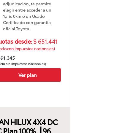
adjudicación, te permite
elegir entre acceder a un
Yaris 0km o un Usado
Certificado con garantía
oficial Toyota.
uotas desde:
$ 651.441
ecio con impuestos nacionales)
591.345
ecio sin impuestos nacionales)
Ver plan
AN HILUX 4X4 DC
 Plan 100% ┃96